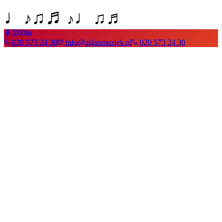
♬
♩
♩
♬
♫
♫
♪
♪
020 573 24 30
info@aslanmuziek.nl
020 573 24 30