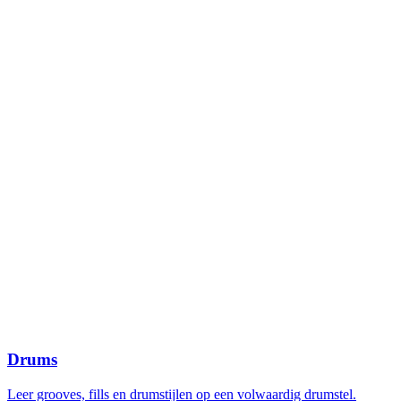
Drums
Leer grooves, fills en drumstijlen op een volwaardig drumstel.