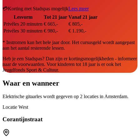
💳
Korting met Stadspas mogelijk
Lees meer
Lesvorm
Tot 21 jaar
Vanaf 21 jaar
Privéles 20 minuten
€ 665,-
€ 805,-
Privéles 30 minuten
€ 980,-
€ 1.190,-
*
Instromen kan het hele jaar door. Het cursusgeld wordt aangepast
aan het aantal resterende lessen.
Heb je een Stadspas? Dan zijn er kortingsmogelijkheden - informeer
naar de voorwaarden. Voor kinderen tot 18 jaar is er ook het
Jeugdfonds Sport & Cultuur.
Waar en wanneer
Elektrische gitaar
les wordt gegeven op
2
locaties
in Amsterdam.
Locatie
West
Corantijnstraat